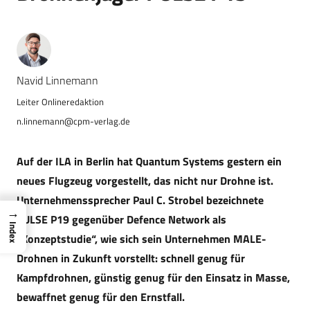
Navid Linnemann
n.linnemann@cpm-verlag.de
Auf
der ILA
in Berlin hat Quantum Systems gestern ein
neues
Flugzeug vorgestellt, das
nicht nur Drohne ist.
Unternehmenssprecher Paul C. Strobel bezeichnete
→
PULSE P19 gegenüber Defence Network als
Index
„
Konzeptstudie“, wie sich sein Unternehmen MALE-
Drohnen in Zukunft vorstellt:
s
chnell genug für
Kampfdrohnen,
günstig
genug für den
E
insatz
in Masse
,
bewaffnet genug für den Ernstfall.