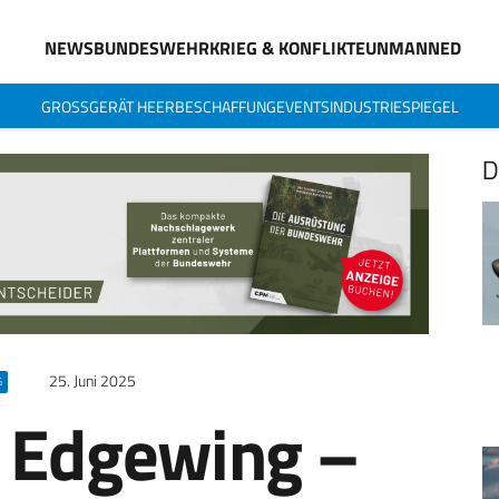
NEWS
BUNDESWEHR
KRIEG & KONFLIKTE
UNMANNED
GROSSGERÄT HEER
BESCHAFFUNG
EVENTS
INDUSTRIESPIEGEL
D
25. Juni 2025
G
 Edgewing –