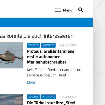
Menü
as könnte Sie auch interessieren
4. August 2026
DROHNEN
UNMANNED
Proteus: Großbritanniens
erster autonomer
Marinehubschrauber
Kein Pilot an Bord, aber auch keine
Fernsteuerung von Hand.…
Mehr
4. August 2026
INDUSTRIE
AIR DEFENCE
Die Türkei baut ihre „Steel