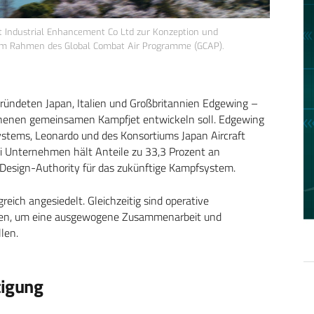
t Industrial Enhancement Co Ltd zur Konzeption und
 im Rahmen des Global Combat Air Programme (GCAP).
gründeten Japan, Italien und Großbritannien Edgewing –
enen gemeinsamen Kampfjet entwickeln soll. Edgewing
ystems, Leonardo und des Konsortiums Japan Aircraft
rei Unternehmen hält Anteile zu 33,3 Prozent an
 Design-Authority für das zukünftige Kampfsystem.
eich angesiedelt. Gleichzeitig sind operative
ehen, um eine ausgewogene Zusammenarbeit und
len.
tigung