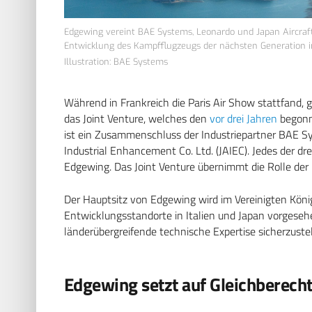
Edgewing vereint BAE Systems, Leonardo und Japan Aircraf
Entwicklung des Kampfflugzeugs der nächsten Generation
Illustration: BAE Systems
Während in Frankreich die Paris Air Show stattfand, 
das Joint Venture, welches den
vor drei Jahren
begonn
ist ein Zusammenschluss der Industriepartner BAE S
Industrial Enhancement Co. Ltd. (JAIEC). Jedes der d
Edgewing. Das Joint Venture übernimmt die Rolle der
Der Hauptsitz von Edgewing wird im Vereinigten Königr
Entwicklungsstandorte in Italien und Japan vorges
länderübergreifende technische Expertise sicherzustel
Edgewing setzt auf Gleichberech