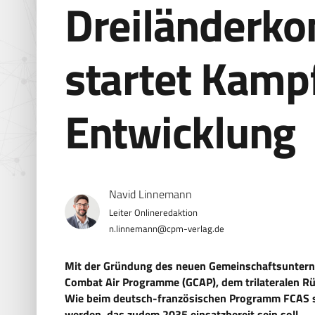
Dreiländerko
startet Kampf
Entwicklung
Navid Linnemann
n.linnemann@cpm-verlag.de
Mit der Gründung des neuen Gemeinschaftsuntern
Combat Air Programme (GCAP), dem trilateralen Rü
Wie beim deutsch-französischen Programm FCAS s
werden, das zudem 2035 einsatzbereit sein soll.