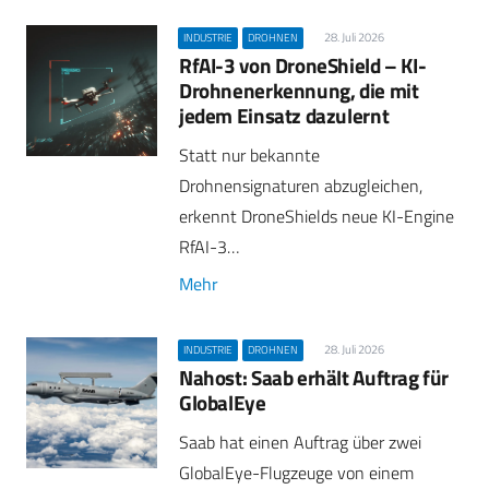
28. Juli 2026
INDUSTRIE
DROHNEN
RfAI-3 von DroneShield – KI-
Drohnenerkennung, die mit
jedem Einsatz dazulernt
Statt nur bekannte
Drohnensignaturen abzugleichen,
erkennt DroneShields neue KI-Engine
RfAI-3…
Mehr
28. Juli 2026
INDUSTRIE
DROHNEN
Nahost: Saab erhält Auftrag für
GlobalEye
Saab hat einen Auftrag über zwei
GlobalEye-Flugzeuge von einem