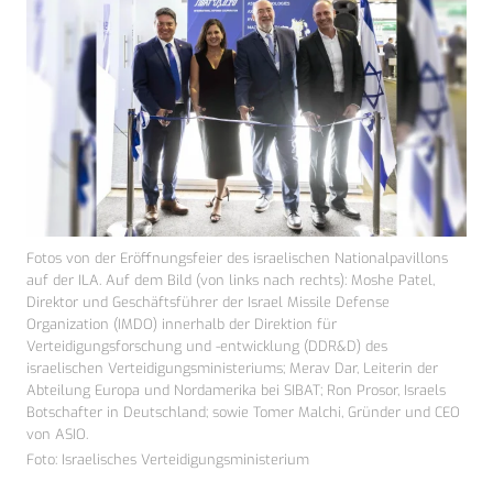
Fotos von der Eröffnungsfeier des israelischen Nationalpavillons
auf der ILA. Auf dem Bild (von links nach rechts): Moshe Patel,
Direktor und Geschäftsführer der Israel Missile Defense
Organization (IMDO) innerhalb der Direktion für
Verteidigungsforschung und -entwicklung (DDR&D) des
israelischen Verteidigungsministeriums; Merav Dar, Leiterin der
Abteilung Europa und Nordamerika bei SIBAT; Ron Prosor, Israels
Botschafter in Deutschland; sowie Tomer Malchi, Gründer und CEO
von ASIO.
Foto: Israelisches Verteidigungsministerium