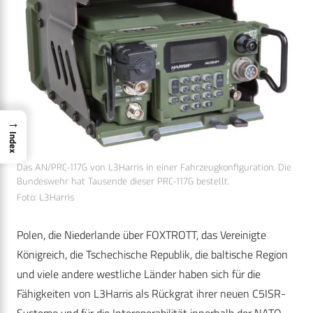
→
Index
Das AN/PRC-117G von L3Harris in einer Fahrzeugkonfiguration. Die
Bundeswehr hat Tausende dieser PRC-117G bestellt.
Foto: L3Harris
Polen, die Niederlande über FOXTROTT, das Vereinigte
Königreich, die Tschechische Republik, die baltische Region
und viele andere westliche Länder haben sich für die
Fähigkeiten von L3Harris als Rückgrat ihrer neuen C5ISR-
Systeme und für die Interoperabilität innerhalb der NATO