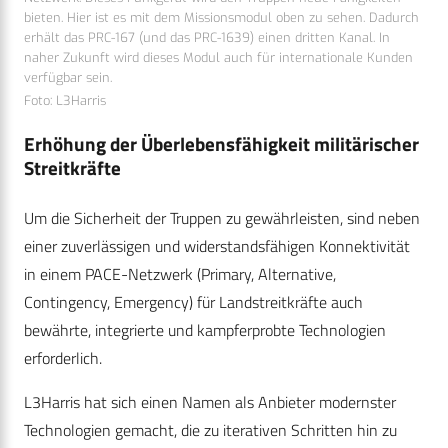
bieten. Hier ist es mit dem Missionsmodul oben zu sehen. Dadurch
erhält das PRC-167 (und das PRC-1639) einen dritten Kanal. In
naher Zukunft wird dieses Modul auch für internationale Kunden
verfügbar sein.
Foto: L3Harris
Erhöhung der Überlebensfähigkeit militärischer
Streitkräfte
Um die Sicherheit der Truppen zu gewährleisten, sind neben
einer zuverlässigen und widerstandsfähigen Konnektivität
in einem PACE-Netzwerk (Primary, Alternative,
Contingency, Emergency) für Landstreitkräfte auch
bewährte, integrierte und kampferprobte Technologien
erforderlich.
L3Harris hat sich einen Namen als Anbieter modernster
Technologien gemacht, die zu iterativen Schritten hin zu