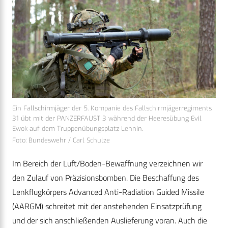
Ein Fallschirmjäger der 5. Kompanie des Fallschirmjägerregiments
31 übt mit der PANZERFAUST 3 während der Heeresübung Evil
Ewok auf dem Truppenübungsplatz Lehnin.
Foto: Bundeswehr / Carl Schulze
Im Bereich der Luft/Boden-Bewaffnung verzeichnen wir
den Zulauf von Präzisionsbomben. Die Beschaffung des
Lenkflugkörpers Advanced Anti-Radiation Guided Missile
(AARGM) schreitet mit der anstehenden Einsatzprüfung
und der sich anschließenden Auslieferung voran. Auch die