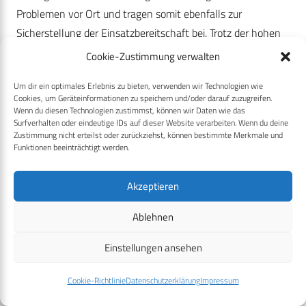
Problemen vor Ort und tragen somit ebenfalls zur
Sicherstellung der Einsatzbereitschaft bei. Trotz der hohen
Auslastung unserer Abteilung im Zuge der aktuellen
Cookie-Zustimmung verwalten
Entwicklungen werden wir weiterhin alles tun, um
Um dir ein optimales Erlebnis zu bieten, verwenden wir Technologien wie
Cookies, um Geräteinformationen zu speichern und/oder darauf zuzugreifen.
unsere Leistungsfähigkeit aufrechtzuerhalten und
Wenn du diesen Technologien zustimmst, können wir Daten wie das
kontinuierliche Verbesserungen zu erzielen. Um dies zu
Surfverhalten oder eindeutige IDs auf dieser Website verarbeiten. Wenn du deine
Zustimmung nicht erteilst oder zurückziehst, können bestimmte Merkmale und
erreichen, führen wir unter anderem mehrmals im Jahr
Funktionen beeinträchtigt werden.
Tagungen und Workshops auf Nutzer- und auf
Führungsebene durch, um Herausforderungen zu begegnen
Akzeptieren
und schnellstmöglich Abhilfe zu schaffen. Hierbei werden
alle Organisationsbereiche aufgefordert, ihre Sorgen, Nöte
Ablehnen
und Herausforderungen mitzuteilen, zu deren Beseitigung
Einstellungen ansehen
wir in der Lage sind.
Cookie-Richtlinie
Datenschutzerklärung
Impressum
Auf Führungsebene finden Tagungen
abteilungsübergreifend statt, die sich mit der strategischen