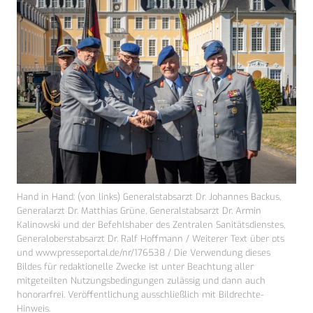
Hand in Hand: (von links) Generalstabsarzt Dr. Johannes Backus,
Generalarzt Dr. Matthias Grüne, Generalstabsarzt Dr. Armin
Kalinowski und der Befehlshaber des Zentralen Sanitätsdienstes,
Generaloberstabsarzt Dr. Ralf Hoffmann / Weiterer Text über ots
und www.presseportal.de/nr/176538 / Die Verwendung dieses
Bildes für redaktionelle Zwecke ist unter Beachtung aller
mitgeteilten Nutzungsbedingungen zulässig und dann auch
honorarfrei. Veröffentlichung ausschließlich mit Bildrechte-
Hinweis.