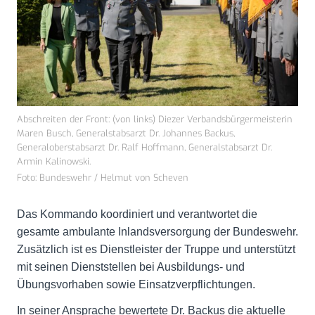
Abschreiten der Front: (von links) Diezer Verbandsbürgermeisterin
Maren Busch, Generalstabsarzt Dr. Johannes Backus,
Generaloberstabsarzt Dr. Ralf Hoffmann, Generalstabsarzt Dr.
Armin Kalinowski.
Foto: Bundeswehr / Helmut von Scheven
Das Kommando koordiniert und verantwortet die
gesamte ambulante Inlandsversorgung der Bundeswehr.
Zusätzlich ist es Dienstleister der Truppe und unterstützt
mit seinen Dienststellen bei Ausbildungs- und
Übungsvorhaben sowie Einsatzverpflichtungen.
In seiner Ansprache bewertete Dr. Backus die aktuelle