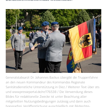
Generalstabsarzt Dr. Johannes Backus übergibt die Truppenfahne
an den neuen Kommandeur des Kommandos Regionale
Sanitätsdienstliche Unterstützung in Diez / Weiterer Text über ots
und www.presseportal.de/nr/176538 / Die Verwendung dieses
Bildes für redaktionelle Zwecke ist unter Beachtung aller
mitgeteilten Nutzungsbedingungen zulässig und dann auch
honorarfrei. Veröffentlichung ausschließlich mit Bildrechte-