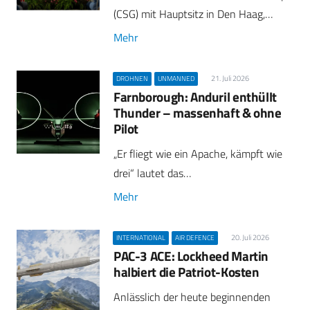
(CSG) mit Hauptsitz in Den Haag,…
Mehr
21. Juli 2026
DROHNEN
UNMANNED
Farnborough: Anduril enthüllt
Thunder – massenhaft & ohne
Pilot
„Er fliegt wie ein Apache, kämpft wie
drei“ lautet das…
Mehr
20. Juli 2026
INTERNATIONAL
AIR DEFENCE
PAC-3 ACE: Lockheed Martin
halbiert die Patriot-Kosten
Anlässlich der heute beginnenden