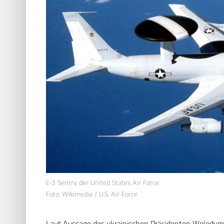
E-3 Sentry der United States Air Force.
Foto: Wikimedia / U.S. Air Force
Laut Aussage des ukrainischen Präsidenten Wolodymy