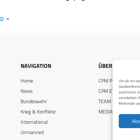
NAVIGATION
ÜBER UNS
Home
CPM PUBLICATION
Um dir ein op
Geräteinforma
News
CPM EVENTS
zustimmst, kö
verarbeiten. 
Bundeswehr
TEAM
Merkmale und
Krieg & Konflikte
MEDIADATEN
Akz
International
Unmanned