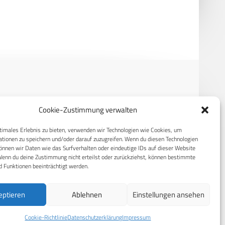
USA
RECHTLICHES
Cookie-Zustimmung verwalten
S
Datenschutzerklärung
timales Erlebnis zu bieten, verwenden wir Technologien wie Cookies, um
tionen zu speichern und/oder darauf zuzugreifen. Wenn du diesen Technologien
Cookie-Richtlinie (EU)
nnen wir Daten wie das Surfverhalten oder eindeutige IDs auf dieser Website
Wenn du deine Zustimmung nicht erteilst oder zurückziehst, können bestimmte
AGB
 Funktionen beeinträchtigt werden.
Compliance
eptieren
Ablehnen
Einstellungen ansehen
Impressum
Cookie-Richtlinie
Datenschutzerklärung
Impressum