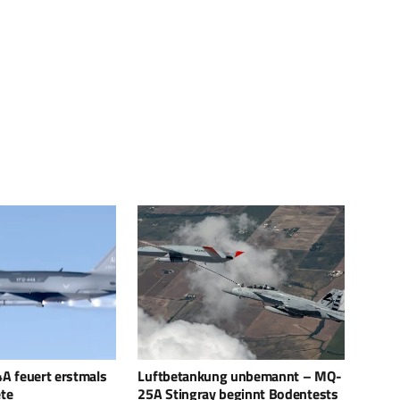
g unbemannt – MQ-
Apache AH-64 E verschießt
THAA
beginnt Bodentests
israelische Spike-NLOS
steig