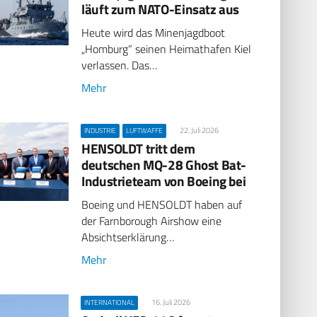
läuft zum NATO-Einsatz aus
Heute wird das Minenjagdboot
„Homburg“ seinen Heimathafen Kiel
verlassen. Das…
Mehr
22. Juli 2026
INDUSTRIE
LUFTWAFFE
HENSOLDT tritt dem
deutschen MQ-28 Ghost Bat-
Industrieteam von Boeing bei
Boeing und HENSOLDT haben auf
der Farnborough Airshow eine
Absichtserklärung…
Mehr
16. Juli 2026
INTERNATIONAL