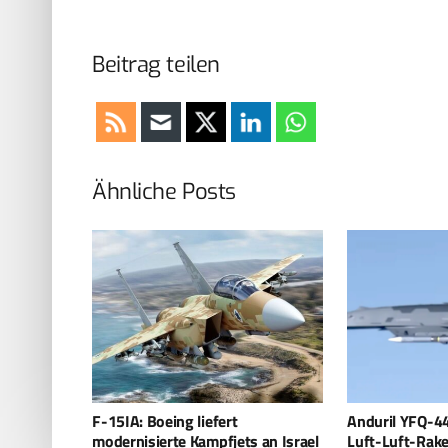
Beitrag teilen
Ähnliche Posts
Anduril YFQ-44A feuert erstmals
Luftbetankun
 an Israel
Luft-Luft-Rakete
25A Stingray 