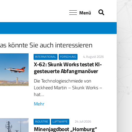
Menü
as könnte Sie auch interessieren
4. August 2026
INTERNATIONAL
FORSCHUNG
X-62: Skunk Works testet KI-
gesteuerte Abfangmanöver
Die Technologieschmiede von
Lockheed Martin – Skunk Works –
hat…
Mehr
24. Juli 2026
INDUSTRIE
LUFTWAFFE
Minenjagdboot „Homburg“