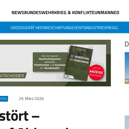
NEWS
BUNDESWEHR
KRIEG & KONFLIKTE
UNMANNED
GROSSGERÄT HEER
BESCHAFFUNG
EVENTS
INDUSTRIESPIEGEL
D
29. März 2026
OSTEN
stört –