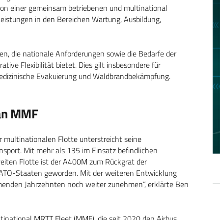
 von einer gemeinsam betriebenen und multinational
eistungen in den Bereichen Wartung, Ausbildung,
fen, die nationale Anforderungen sowie die Bedarfe der
tive Flexibilität bietet. Dies gilt insbesondere für
medizinische Evakuierung und Waldbrandbekämpfung.
 an MMF
 multinationalen Flotte unterstreicht seine
sport. Mit mehr als 135 im Einsatz befindlichen
iten Flotte ist der A400M zum Rückgrat der
NATO-Staaten geworden. Mit der weiteren Entwicklung
menden Jahrzehnten noch weiter zunehmen“, erklärte Ben
ltinational MRTT Fleet (MMF), die seit 2020 den Airbus