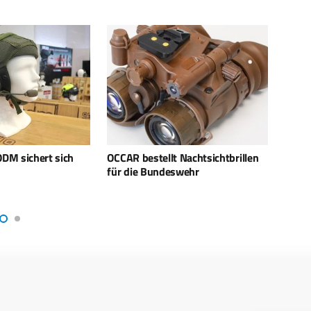
 Nachtsichtbrillen
Infodas in Modernisierung des
Gener
swehr
NATO AWACS involviert
veröf