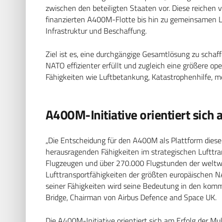
zwischen den beteiligten Staaten vor. Diese reichen
finanzierten A400M-Flotte bis hin zu gemeinsamen L
Infrastruktur und Beschaffung.
Ziel ist es, eine durchgängige Gesamtlösung zu schaf
NATO effizienter erfüllt und zugleich eine größere opera
Fähigkeiten wie Luftbetankung, Katastrophenhilfe, 
A400M-Initiative orientiert sich
„Die Entscheidung für den A400M als Plattform dieser
herausragenden Fähigkeiten im strategischen Lufttran
Flugzeugen und über 270.000 Flugstunden der weltwe
Lufttransportfähigkeiten der größten europäischen 
seiner Fähigkeiten wird seine Bedeutung in den kom
Bridge, Chairman von Airbus Defence and Space UK.
Die A400M-Initiative orientiert sich am Erfolg der Mu