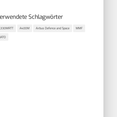
erwendete Schlagwörter
A330MRTT
A400M
Airbus Defence and Space
MMF
NATO