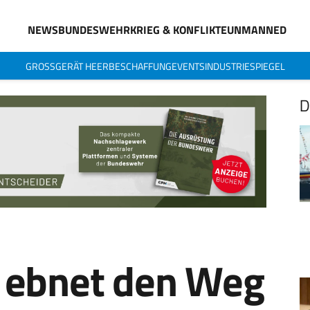
NEWS
BUNDESWEHR
KRIEG & KONFLIKTE
UNMANNED
GROSSGERÄT HEER
BESCHAFFUNG
EVENTS
INDUSTRIESPIEGEL
D
ebnet den Weg