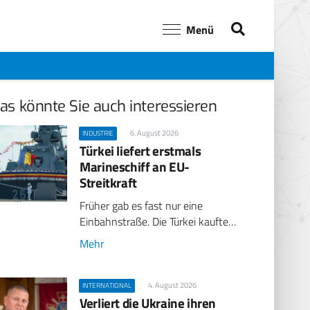
Menü
as könnte Sie auch interessieren
6. August 2026
INDUSTRIE
Türkei liefert erstmals
Marineschiff an EU-
Streitkraft
Früher gab es fast nur eine
Einbahnstraße. Die Türkei kaufte…
Mehr
4. August 2026
INTERNATIONAL
Verliert die Ukraine ihren