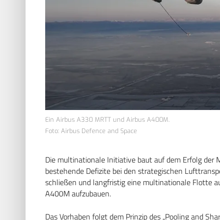
Ein Airbus A330 MRTT und Airbus A400M.
Foto: Airbus Defence and Space
Die multinationale Initiative baut auf dem Erfolg der 
bestehende Defizite bei den strategischen Lufttrans
schließen und langfristig eine multinationale Flotte a
A400M aufzubauen.
Das Vorhaben folgt dem Prinzip des „Pooling and Sha