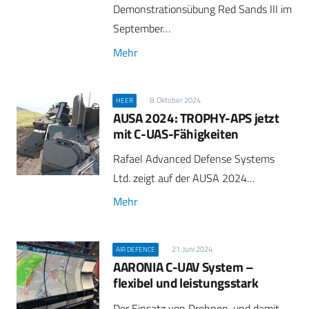
Demonstrationsübung Red Sands III im
September…
Mehr
8. Oktober 2024
HEER
AUSA 2024: TROPHY-APS jetzt
mit C-UAS-Fähigkeiten
Rafael Advanced Defense Systems
Ltd. zeigt auf der AUSA 2024…
Mehr
21. Juni 2024
AIR DEFENCE
AARONIA C-UAV System –
flexibel und leistungsstark
Der Einsatz von Drohnen, und damit