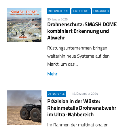
INTERNATIONAL
AIR DEFENCE
UNMANNED
30. Januar 2025
Drohnenschutz: SMASH DOME
kombiniert Erkennung und
Abwehr
Rüstungsunternehmen bringen
weiterhin neue Systeme auf den
Markt, um das…
Mehr
18. Dezember 2024
AIR DEFENCE
Präzision in der Wüste:
Rheinmetalls Drohnenabwehr
im Ultra-Nahbereich
Im Rahmen der multinationalen