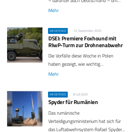
– darunter auch Deutschland – um…
Mehr
12. September 2025
AIR DEFENCE
DSEI: Premiere Foxhound mit
RIwP-Turm zur Drohnenabwehr
Die Vorfälle diese Woche in Polen
haben gezeigt, wie wichtig…
Mehr
8. Juli 2025
AIR DEFENCE
Spyder für Rumänien
Das rumänische
Verteidigungsministerium hat sich für
das Luftabwehrsystem Rafael Spyder…