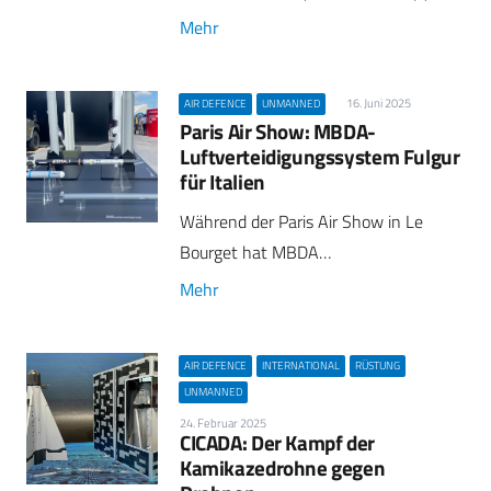
Mehr
16. Juni 2025
AIR DEFENCE
UNMANNED
Paris Air Show: MBDA-
Luftverteidigungssystem Fulgur
für Italien
Während der Paris Air Show in Le
Bourget hat MBDA…
Mehr
AIR DEFENCE
INTERNATIONAL
RÜSTUNG
UNMANNED
24. Februar 2025
CICADA: Der Kampf der
Kamikazedrohne gegen