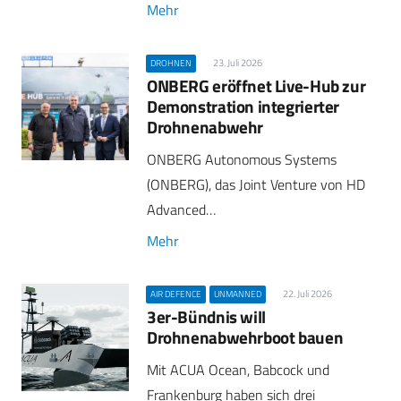
Mehr
23. Juli 2026
DROHNEN
ONBERG eröffnet Live-Hub zur
Demonstration integrierter
Drohnenabwehr
ONBERG Autonomous Systems
(ONBERG), das Joint Venture von HD
Advanced…
Mehr
22. Juli 2026
AIR DEFENCE
UNMANNED
3er-Bündnis will
Drohnenabwehrboot bauen
Mit ACUA Ocean, Babcock und
Frankenburg haben sich drei