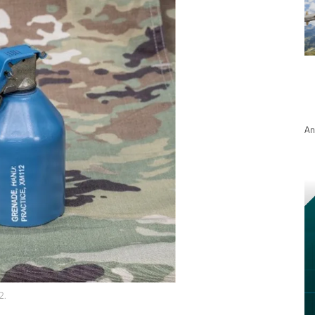
An
2.