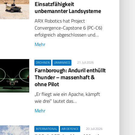
Einsatzfähigkeit
unbemannter Landsysteme
ARX Robotics hat Project
Convergence-Capstone 6 (PC-C6)
erfolgreich abgeschlossen und…
Mehr
21. Juli 2026
DROHNEN
UNMANNED
Farnborough: Anduril enthüllt
Thunder – massenhaft &
ohne Pilot
„Er fliegt wie ein Apache, kämpft
wie drei“ lautet das…
Mehr
20. Juli 2026
INTERNATIONAL
AIR DEFENCE