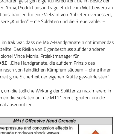
ranaten geistigen Eigentumsrechten, die im Besitz der
U.S. Army, Produktionsaufträge effektiv im Wettbewerb an
tionschancen für eine Vielzahl von Anbietern verbessert,
nsere „Kunden“ – die Soldaten und die Steuerzahler –
 im Irak war, dass die M67-Handgranate nicht immer das
stellte. Das Risiko von Eigenbeschuss auf der anderen
Colonel Vince Morris, Projektmanager für
E. „Eine Handgranate, die auf dem Prinzip des
um rasch von feindlichen Kämpfern säubern – ohne ihnen
zeitig die Sicherheit der eigenen Kräfte gewährleisten.“
, um die tödliche Wirkung der Splitter zu maximieren; in
en die Soldaten auf die M111 zurückgreifen, um die
imal auszunutzen.