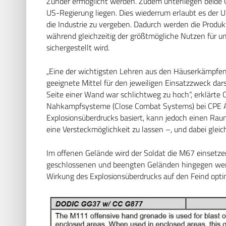
Zünder ermöglicht werden. Zudem unterliegen beide G
US-Regierung liegen. Dies wiederrum erlaubt es der 
die Industrie zu vergeben. Dadurch werden die Produk
während gleichzeitig der größtmögliche Nutzen für u
sichergestellt wird.
„Eine der wichtigsten Lehren aus den Häuserkämpfen
geeignete Mittel für den jeweiligen Einsatzzweck dar
Seite einer Wand war schlichtweg zu hoch“, erklärte 
Nahkampfsysteme (Close Combat Systems) bei CPE A&
Explosionsüberdrucks basiert, kann jedoch einen Ra
eine Versteckmöglichkeit zu lassen –, und dabei gleich
Im offenen Gelände wird der Soldat die M67 einsetzen
geschlossenen und beengten Geländen hingegen werd
Wirkung des Explosionsüberdrucks auf den Feind opt