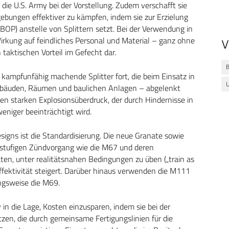
 die U.S. Army bei der Vorstellung. Zudem verschafft sie
ebungen effektiver zu kämpfen, indem sie zur Erzielung
(BOP) anstelle von Splittern setzt. Bei der Verwendung in
rkung auf feindliches Personal und Material – ganz ohne
V
taktischen Vorteil im Gefecht dar.
B
kampfunfähig machende Splitter fort, die beim Einsatz in
ebäuden, Räumen und baulichen Anlagen – abgelenkt
 starken Explosionsüberdruck, der durch Hindernisse in
iger beeinträchtigt wird.
igns ist die Standardisierung. Die neue Granate sowie
fstufigen Zündvorgang wie die M67 und deren
ten, unter realitätsnahen Bedingungen zu üben („train as
ffektivität steigert. Darüber hinaus verwenden die M111
ngsweise die M69.
in die Lage, Kosten einzusparen, indem sie bei der
en, die durch gemeinsame Fertigungslinien für die