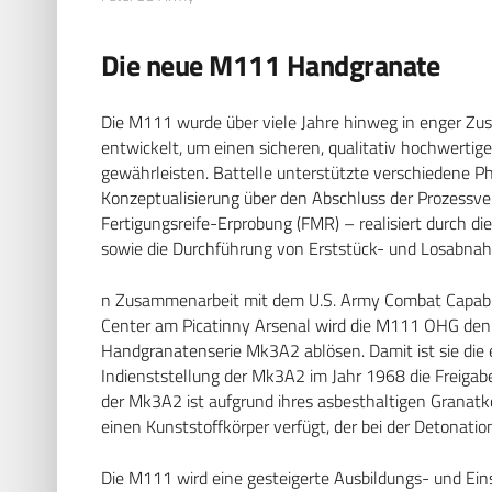
Die neue M111 Handgranate
Die M111 wurde über viele Jahre hinweg in enger Zu
entwickelt, um einen sicheren, qualitativ hochwertig
gewährleisten. Battelle unterstützte verschiedene P
Konzeptualisierung über den Abschluss der Prozessveri
Fertigungsreife-Erprobung (FMR) – realisiert durch d
sowie die Durchführung von Erststück- und Losabna
n Zusammenarbeit mit dem U.S. Army Combat Capa
Center am Picatinny Arsenal wird die M111 OHG den 
Handgranatenserie Mk3A2 ablösen. Damit ist sie die e
Indienststellung der Mk3A2 im Jahr 1968 die Freigab
der Mk3A2 ist aufgrund ihres asbesthaltigen Granatk
einen Kunststoffkörper verfügt, der bei der Detonatio
Die M111 wird eine gesteigerte Ausbildungs- und Ei