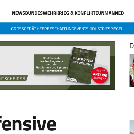
NEWS
BUNDESWEHR
KRIEG & KONFLIKTE
UNMANNED
GROSSGERÄT HEER
BESCHAFFUNG
EVENTS
INDUSTRIESPIEGEL
D
fensive