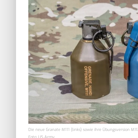
Die neue Granate M111 (links) sowie ihre Übungsversion M11
Foto: US Army