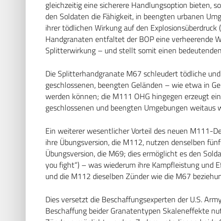
gleichzeitig eine sicherere Handlungsoption bieten, so
den Soldaten die Fähigkeit, in beengten urbanen Umg
ihrer tödlichen Wirkung auf den Explosionsüberdruck 
Handgranaten entfaltet der BOP eine verheerende Wi
Splitterwirkung – und stellt somit einen bedeutenden 
Die Splitterhandgranate M67 schleudert tödliche und 
geschlossenen, beengten Geländen – wie etwa in G
werden können; die M111 OHG hingegen erzeugt einen
geschlossenen und beengten Umgebungen weitaus wen
Ein weiterer wesentlicher Vorteil des neuen M111-Des
ihre Übungsversion, die M112, nutzen denselben fün
Übungsversion, die M69; dies ermöglicht es den Solda
you fight“) – was wiederum ihre Kampfleistung und E
und die M112 dieselben Zünder wie die M67 beziehu
Dies versetzt die Beschaffungsexperten der U.S. Army 
Beschaffung beider Granatentypen Skaleneffekte nutz