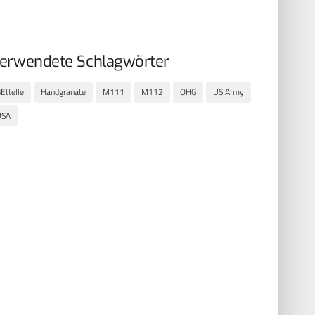
erwendete Schlagwörter
Ettelle
Handgranate
M111
M112
OHG
US Army
USA