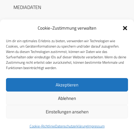
MEDIADATEN
Cookie-Zustimmung verwalten
Um dir ein optimales Erlebnis zu bieten, verwenden wir Technologien wie
RECHTLICHES
Cookies, um Geräteinformationen zu speichern und/oder darauf zuzugreifen.
Wenn du diesen Technologien zustimmst, können wir Daten wie das
Surfverhalten oder eindeutige IDs auf dieser Website verarbeiten. Wenn du deine
Datenschutzerklärung
Zustimmung nicht erteilst oder zurückziehst, können bestimmte Merkmale und
Funktionen beeinträchtigt werden.
Cookie-Richtlinie (EU)
AGB
Akzeptieren
Compliance
Ablehnen
Impressum
Einstellungen ansehen
© 2026 CPM GmbH – Alle Rechte vorbehalten
Cookie-Richtlinie
Datenschutzerklärung
Impressum